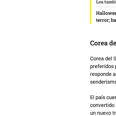
Lea tamb
Hallowee
terror; h
Corea de
Corea del 
preferidos 
responde al
senderismo 
El país cu
convertido 
un nuevo 