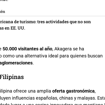
ién
ricana de turismo: tres actividades que no son
as en EE. UU.
e
50.000 visitantes al año
, Akagera se ha
o como una alternativa ideal para quienes buscan
n aglomeraciones
.
Filipinas
filipina ofrece una amplia
oferta gastronómica
,
uyen influencias españolas, chinas y malayas. Est
dado lugar a una cocina innovadora que mantiene 