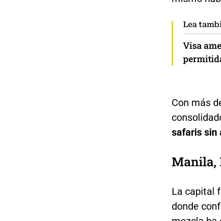
Lea tamb
Visa ame
permitid
Con más d
consolidad
safaris si
Manila, 
La capital 
donde confl
mezcla ha 