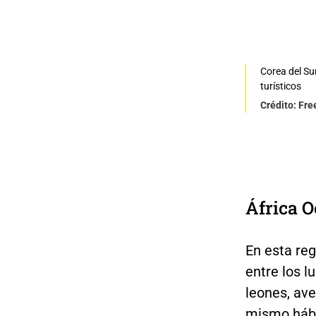
Corea del Su
turísticos
Crédito: Fre
África O
En esta reg
entre los 
leones, ave
mismo hábi