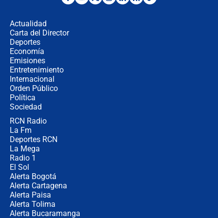
Posesión de Abelardo De La Espriella
en Cali: ¿qué pasará con los
congresistas del Pacto Histórico que
Actualidad
no asistirán?
Carta del Director
Álvaro Uribe asistirá a la posesión y
Deportes
crece el pulso por la elección del
Economía
contralor
Emisiones
Entretenimiento
Internacional
🔴 EN VIVO | Noticiero La FM con
Orden Público
Juan Lozano - 6 de agosto de 2026
Política
Sociedad
RCN Radio
¿Por qué De la Espriella gobernará
La Fm
desde Barranquilla? Experto explica
la razón
Deportes RCN
La Mega
Radio 1
El Sol
Alerta Bogotá
Alerta Cartagena
Alerta Paisa
Alerta Tolima
Alerta Bucaramanga