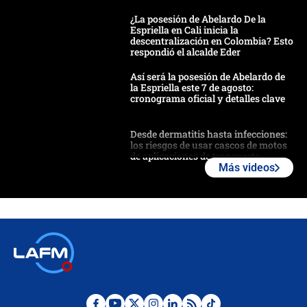
¿La posesión de Abelardo De la
Espriella en Cali inicia la
descentralización en Colombia? Esto
respondió el alcalde Eder
Así será la posesión de Abelardo de
la Espriella este 7 de agosto:
cronograma oficial y detalles clave
Desde dermatitis hasta infecciones:
los riesgos de usar cascos de motos
de aplicaciones de transporte
Más videos
¿Cómo comprar dólares desde el
celular? Requisitos, pasos y
recomendaciones
Las seis de las 6 con Juan Lozano |
jueves 6 de agosto de 2026