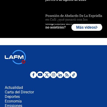
Posesión de Abelardo De La Espriella
en Cali: ¿qué pasará con los
congresistas del Pacto Histórico que
no asistirán?
Más videos
Álvaro Uribe asistirá a la posesión y
crece el pulso por la elección del
contralor
🔴 EN VIVO | Noticiero La FM con
Juan Lozano - 6 de agosto de 2026
¿Por qué De la Espriella gobernará
desde Barranquilla? Experto explica
la razón
Actualidad
Carta del Director
Estratega de Abelardo de la Espriella
Deportes
revela cómo venció a la “casta
Economía
política” en campaña: “Estaba
Emisiones