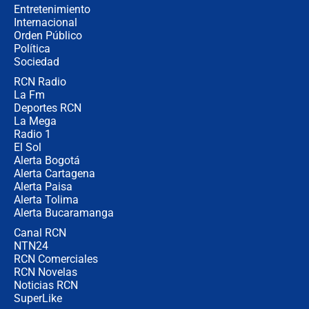
completamente seguro”
Entretenimiento
Internacional
Alias ‘Calarcá’ habría pagado $60
Orden Público
millones al mes a un supuesto
Política
coronel para filtrar información del
Ejército
Sociedad
RCN Radio
Las razones para escoger al nuevo
La Fm
director de la Policía
Deportes RCN
La Mega
Radio 1
El Sol
Alerta Bogotá
Alerta Cartagena
Alerta Paisa
Alerta Tolima
Alerta Bucaramanga
Canal RCN
NTN24
RCN Comerciales
RCN Novelas
Noticias RCN
SuperLike