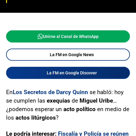
Unirse al Canal de WhatsApp
La FM en Google News
La FM en Google Discover
En
Los Secretos de Darcy Quinn
se habló: hoy
se cumplen las
exequias
de
Miguel Uribe
…
¿podemos esperar un
acto político
en medio de
los
actos litúrgicos
?
Le podría interesar:
Fiscalía y Policía se reúnen