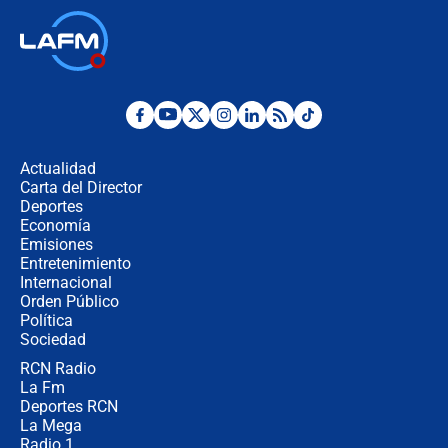
respondió el alcalde Eder
Así será la posesión de Abelardo de
la Espriella este 7 de agosto:
cronograma oficial y detalles clave
Desde dermatitis hasta infecciones:
los riesgos de usar cascos de motos
de aplicaciones de transporte
Actualidad
Carta del Director
¿Cómo comprar dólares desde el
Deportes
celular? Requisitos, pasos y
Economía
recomendaciones
Emisiones
Entretenimiento
Internacional
Las seis de las 6 con Juan Lozano |
Orden Público
jueves 6 de agosto de 2026
Política
Sociedad
RCN Radio
Posesión de Abelardo De La Espriella
La Fm
en Cali: ¿qué pasará con los
congresistas del Pacto Histórico que
Deportes RCN
no asistirán?
La Mega
Radio 1