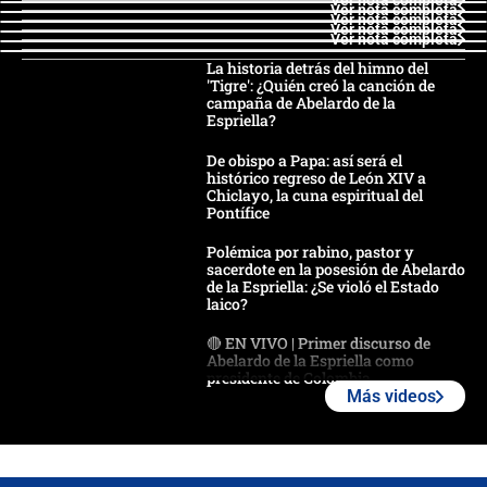
Ver nota completa
Ver nota completa
Ver nota completa
Ver nota completa
Ver nota completa
La historia detrás del himno del
'Tigre': ¿Quién creó la canción de
campaña de Abelardo de la
Espriella?
De obispo a Papa: así será el
histórico regreso de León XIV a
Chiclayo, la cuna espiritual del
Pontífice
Polémica por rabino, pastor y
sacerdote en la posesión de Abelardo
de la Espriella: ¿Se violó el Estado
laico?
🔴 EN VIVO | Primer discurso de
Abelardo de la Espriella como
presidente de Colombia
Más videos
¿La posesión de Abelardo De la
Espriella en Cali inicia la
descentralización en Colombia? Esto