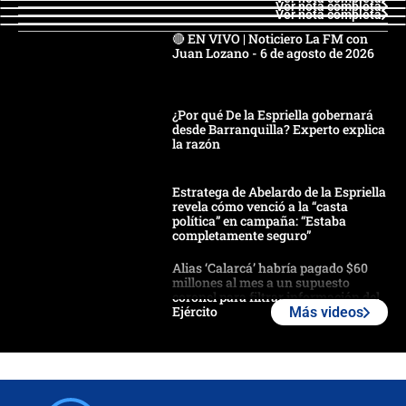
Ver nota completa
Ver nota completa
🔴 EN VIVO | Noticiero La FM con
Juan Lozano - 6 de agosto de 2026
¿Por qué De la Espriella gobernará
desde Barranquilla? Experto explica
la razón
Estratega de Abelardo de la Espriella
revela cómo venció a la “casta
política” en campaña: “Estaba
completamente seguro”
Alias ‘Calarcá’ habría pagado $60
millones al mes a un supuesto
coronel para filtrar información del
Ejército
Más videos
Las razones para escoger al nuevo
director de la Policía