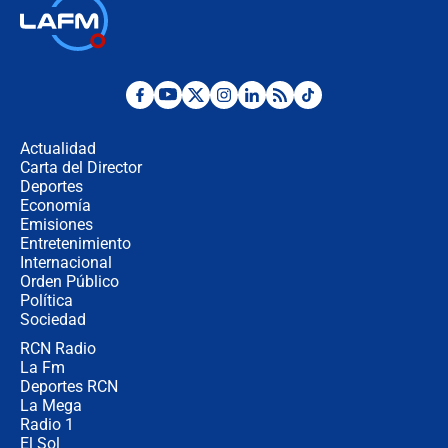
"Prohibir es la salida fácil": ¿Qué
futuro les espera a las cabalgatas en
Colombia?
Ministro de Defensa no descarta el
uso de la UNDMO ante posibles
disturbios durante la posesión
Actualidad
Carta del Director
"No hubo fraude ni posibilidad de
Deportes
fraude": Auditoría respondió a
Economía
señalamientos de Petro sobre
Emisiones
elección de Abelardo de La Espriella
Entretenimiento
Internacional
Tras su posesión, presidente De la
Orden Público
Espriella empieza gira por regiones
Política
donde perdió
Sociedad
RCN Radio
Las seis de las 6 con Juan Lozano |
La Fm
miércoles 5 de agosto de 2026
Deportes RCN
La Mega
Radio 1
El Sol