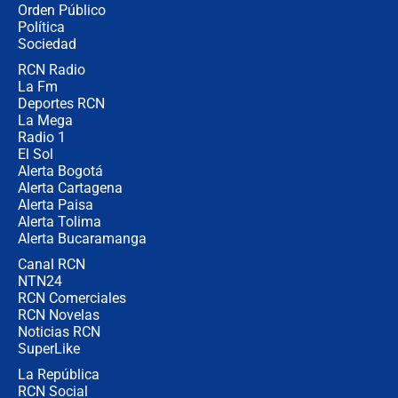
Orden Público
Juan Lozano - 6 de agosto de 2026
Política
Sociedad
RCN Radio
¿Por qué De la Espriella gobernará
La Fm
desde Barranquilla? Experto explica
la razón
Deportes RCN
La Mega
Radio 1
El Sol
Alerta Bogotá
Alerta Cartagena
Alerta Paisa
Alerta Tolima
Alerta Bucaramanga
Canal RCN
NTN24
RCN Comerciales
RCN Novelas
Noticias RCN
SuperLike
La República
RCN Social