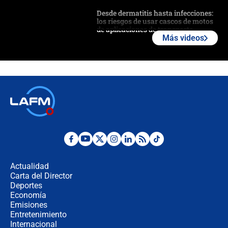
Desde dermatitis hasta infecciones:
los riesgos de usar cascos de motos
de aplicaciones de transporte
Más videos
¿Cómo comprar dólares desde el
celular? Requisitos, pasos y
recomendaciones
Las seis de las 6 con Juan Lozano |
jueves 6 de agosto de 2026
Posesión de Abelardo De La Espriella
en Cali: ¿qué pasará con los
congresistas del Pacto Histórico que
Actualidad
no asistirán?
Carta del Director
Álvaro Uribe asistirá a la posesión y
Deportes
crece el pulso por la elección del
Economía
contralor
Emisiones
Entretenimiento
Internacional
🔴 EN VIVO | Noticiero La FM con