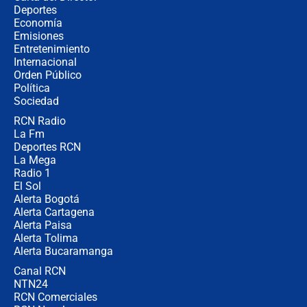
Álvaro Uribe asistirá a la posesión y
Deportes
crece el pulso por la elección del
Economía
contralor
Emisiones
Entretenimiento
Internacional
🔴 EN VIVO | Noticiero La FM con
Orden Público
Juan Lozano - 6 de agosto de 2026
Política
Sociedad
RCN Radio
¿Por qué De la Espriella gobernará
La Fm
desde Barranquilla? Experto explica
la razón
Deportes RCN
La Mega
Radio 1
El Sol
Alerta Bogotá
Alerta Cartagena
Alerta Paisa
Alerta Tolima
Alerta Bucaramanga
Canal RCN
NTN24
RCN Comerciales