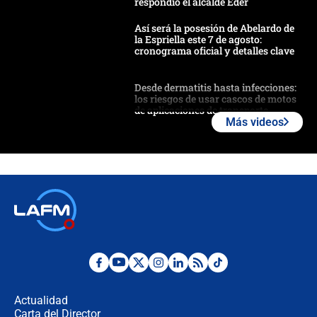
respondió el alcalde Eder
Así será la posesión de Abelardo de
la Espriella este 7 de agosto:
cronograma oficial y detalles clave
Desde dermatitis hasta infecciones:
los riesgos de usar cascos de motos
de aplicaciones de transporte
Más videos
¿Cómo comprar dólares desde el
celular? Requisitos, pasos y
recomendaciones
Las seis de las 6 con Juan Lozano |
jueves 6 de agosto de 2026
Posesión de Abelardo De La Espriella
en Cali: ¿qué pasará con los
congresistas del Pacto Histórico que
Actualidad
no asistirán?
Carta del Director