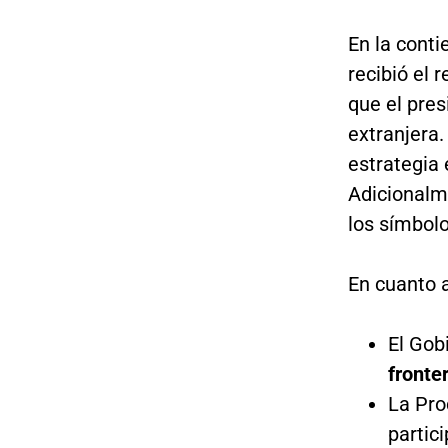
En la conti
recibió el 
que el pres
extranjera.
estrategia 
Adicionalme
los símbolo
En cuanto a
El Gob
fronte
La Pro
partici