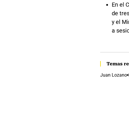
En el 
de tre
y el M
a sesi
Temas re
Juan Lozano