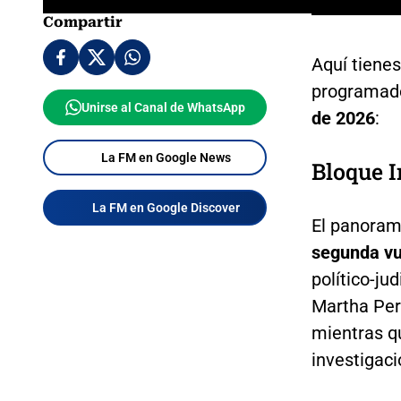
Compartir
Aquí tienes
programados
Unirse al Canal de WhatsApp
de 2026
:
La FM en Google News
Bloque I
La FM en Google Discover
El panorama
segunda vu
político-ju
Martha Pera
mientras qu
investigaci