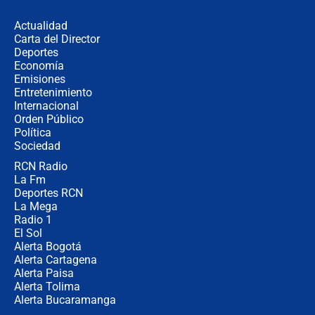
desde Barranquilla? Experto explica
la razón
Actualidad
Carta del Director
Estratega de Abelardo de la Espriella
Deportes
revela cómo venció a la “casta
Economía
política” en campaña: “Estaba
Emisiones
completamente seguro”
Entretenimiento
Internacional
Alias ‘Calarcá’ habría pagado $60
Orden Público
millones al mes a un supuesto
Política
coronel para filtrar información del
Ejército
Sociedad
RCN Radio
Las razones para escoger al nuevo
La Fm
director de la Policía
Deportes RCN
La Mega
Radio 1
El Sol
Alerta Bogotá
Alerta Cartagena
Alerta Paisa
Alerta Tolima
Alerta Bucaramanga