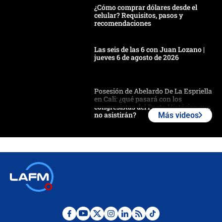
¿Cómo comprar dólares desde el
celular? Requisitos, pasos y
recomendaciones
Las seis de las 6 con Juan Lozano |
jueves 6 de agosto de 2026
Posesión de Abelardo De La Espriella
en Cali: ¿qué pasará con los
congresistas del Pacto Histórico que
no asistirán?
Más videos
Álvaro Uribe asistirá a la posesión y
crece el pulso por la elección del
contralor
🔴 EN VIVO | Noticiero La FM con
Juan Lozano - 6 de agosto de 2026
¿Por qué De la Espriella gobernará