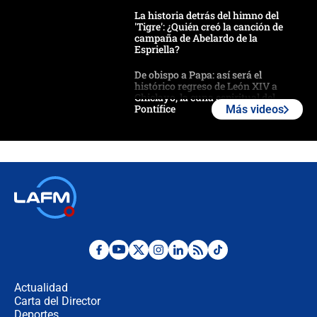
La historia detrás del himno del
'Tigre': ¿Quién creó la canción de
campaña de Abelardo de la
Espriella?
De obispo a Papa: así será el
histórico regreso de León XIV a
Chiclayo, la cuna espiritual del
Pontífice
Más videos
Polémica por rabino, pastor y
sacerdote en la posesión de Abelardo
de la Espriella: ¿Se violó el Estado
laico?
🔴 EN VIVO | Primer discurso de
Abelardo de la Espriella como
presidente de Colombia
¿La posesión de Abelardo De la
Espriella en Cali inicia la
descentralización en Colombia? Esto
Actualidad
respondió el alcalde Eder
Carta del Director
Así será la posesión de Abelardo de
Deportes