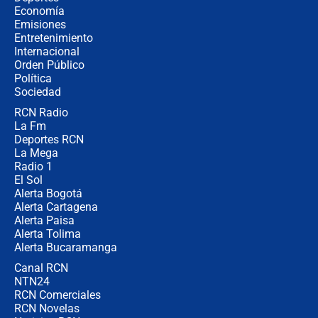
la Espriella este 7 de agosto:
Economía
cronograma oficial y detalles clave
Emisiones
Entretenimiento
Internacional
Desde dermatitis hasta infecciones:
Orden Público
los riesgos de usar cascos de motos
Política
de aplicaciones de transporte
Sociedad
RCN Radio
¿Cómo comprar dólares desde el
La Fm
celular? Requisitos, pasos y
recomendaciones
Deportes RCN
La Mega
Radio 1
El Sol
Alerta Bogotá
Alerta Cartagena
Alerta Paisa
Alerta Tolima
Alerta Bucaramanga
Canal RCN
NTN24
RCN Comerciales
RCN Novelas