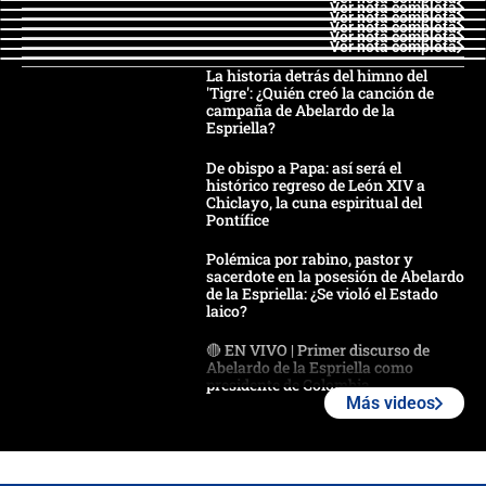
Ver nota completa
Ver nota completa
Ver nota completa
Ver nota completa
Ver nota completa
La historia detrás del himno del
'Tigre': ¿Quién creó la canción de
campaña de Abelardo de la
Espriella?
De obispo a Papa: así será el
histórico regreso de León XIV a
Chiclayo, la cuna espiritual del
Pontífice
Polémica por rabino, pastor y
sacerdote en la posesión de Abelardo
de la Espriella: ¿Se violó el Estado
laico?
🔴 EN VIVO | Primer discurso de
Abelardo de la Espriella como
presidente de Colombia
Más videos
¿La posesión de Abelardo De la
Espriella en Cali inicia la
descentralización en Colombia? Esto