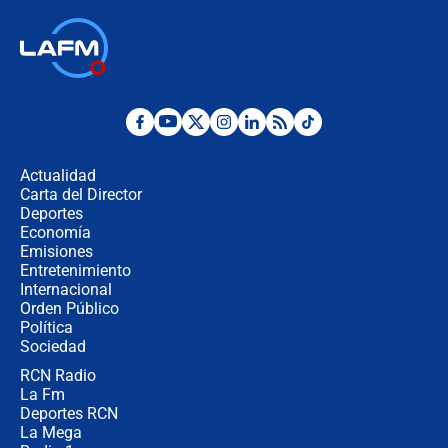
respondió el alcalde Eder
Así será la posesión de Abelardo de
la Espriella este 7 de agosto:
cronograma oficial y detalles clave
Desde dermatitis hasta infecciones:
los riesgos de usar cascos de motos
de aplicaciones de transporte
Actualidad
Carta del Director
¿Cómo comprar dólares desde el
Deportes
celular? Requisitos, pasos y
Economía
recomendaciones
Emisiones
Entretenimiento
Internacional
Las seis de las 6 con Juan Lozano |
Orden Público
jueves 6 de agosto de 2026
Política
Sociedad
RCN Radio
Posesión de Abelardo De La Espriella
La Fm
en Cali: ¿qué pasará con los
congresistas del Pacto Histórico que
Deportes RCN
no asistirán?
La Mega