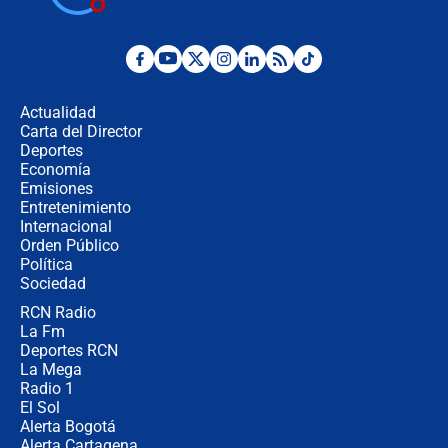
¿Por qué De la Espriella gobernará
desde Barranquilla? Experto explica
la razón
Actualidad
Carta del Director
Estratega de Abelardo de la Espriella
Deportes
revela cómo venció a la “casta
Economía
política” en campaña: “Estaba
Emisiones
completamente seguro”
Entretenimiento
Internacional
Alias ‘Calarcá’ habría pagado $60
Orden Público
millones al mes a un supuesto
Política
coronel para filtrar información del
Ejército
Sociedad
RCN Radio
Las razones para escoger al nuevo
La Fm
director de la Policía
Deportes RCN
La Mega
Radio 1
El Sol
Alerta Bogotá
Alerta Cartagena