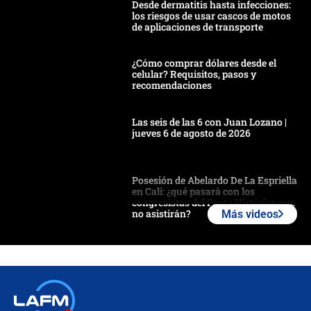
Desde dermatitis hasta infecciones:
los riesgos de usar cascos de motos
de aplicaciones de transporte
¿Cómo comprar dólares desde el
celular? Requisitos, pasos y
recomendaciones
Las seis de las 6 con Juan Lozano |
jueves 6 de agosto de 2026
Posesión de Abelardo De La Espriella
en Cali: ¿qué pasará con los
congresistas del Pacto Histórico que
no asistirán?
Más videos
Álvaro Uribe asistirá a la posesión y
crece el pulso por la elección del
contralor
🔴 EN VIVO | Noticiero La FM con
Juan Lozano - 6 de agosto de 2026