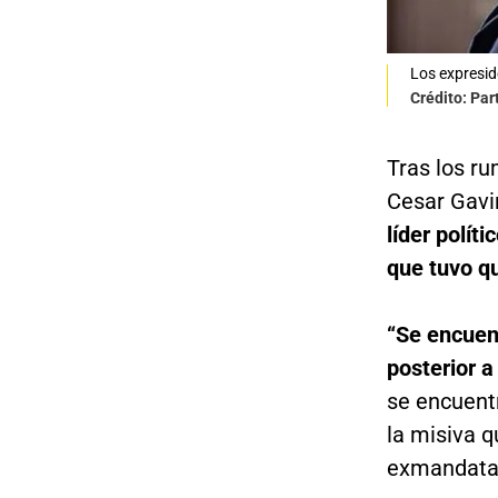
Los expresid
Crédito: Par
Tras los ru
Cesar Gavir
líder polít
que tuvo qu
“Se encuent
posterior a
se encuentr
la misiva q
exmandatar