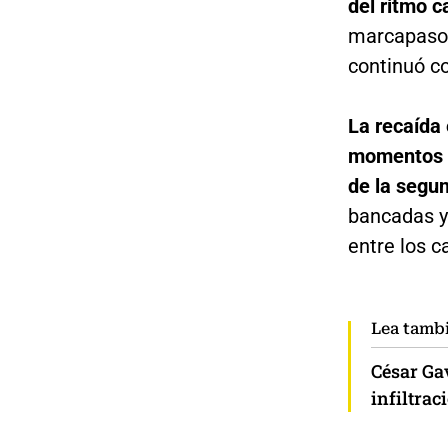
del ritmo c
marcapasos
continuó co
La recaída 
momentos en
de la segu
bancadas y
entre los c
Lea tamb
César Gav
infiltrac