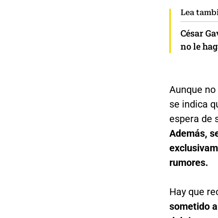
Lea tamb
César Gav
no le ha
Aunque no s
se indica q
espera de s
Además, se
exclusivame
rumores.
Hay que re
sometido a 