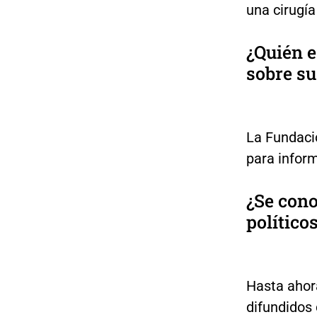
una cirugía
¿Quién e
sobre su
La Fundació
para inform
¿Se con
político
Hasta ahor
difundidos 