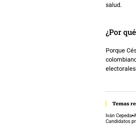
salud.
¿Por qué
Porque Césa
colombiano 
electorales
Temas re
Iván Cepeda
A
Candidatos pr