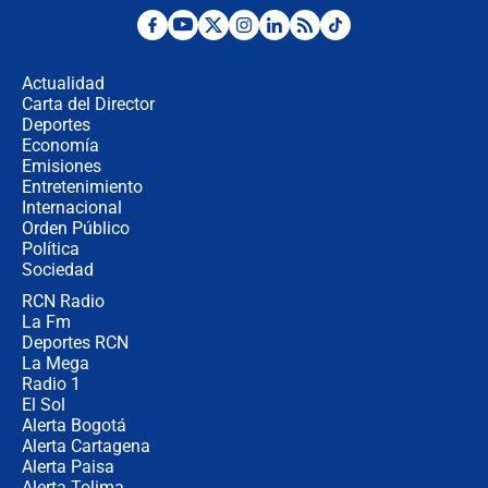
Posesión de Abelardo De La Espriella
en Cali: ¿qué pasará con los
congresistas del Pacto Histórico que
Actualidad
no asistirán?
Carta del Director
Álvaro Uribe asistirá a la posesión y
Deportes
crece el pulso por la elección del
Economía
contralor
Emisiones
Entretenimiento
Internacional
🔴 EN VIVO | Noticiero La FM con
Orden Público
Juan Lozano - 6 de agosto de 2026
Política
Sociedad
RCN Radio
¿Por qué De la Espriella gobernará
La Fm
desde Barranquilla? Experto explica
la razón
Deportes RCN
La Mega
Radio 1
El Sol
Alerta Bogotá
Alerta Cartagena
Alerta Paisa
Alerta Tolima