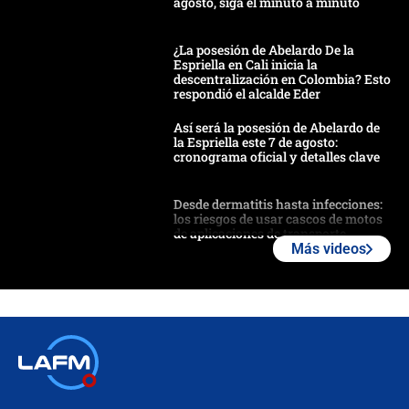
agosto, siga el minuto a minuto
¿La posesión de Abelardo De la
Espriella en Cali inicia la
descentralización en Colombia? Esto
respondió el alcalde Eder
Así será la posesión de Abelardo de
la Espriella este 7 de agosto:
cronograma oficial y detalles clave
Desde dermatitis hasta infecciones:
los riesgos de usar cascos de motos
de aplicaciones de transporte
Más videos
¿Cómo comprar dólares desde el
celular? Requisitos, pasos y
recomendaciones
Las seis de las 6 con Juan Lozano |
jueves 6 de agosto de 2026