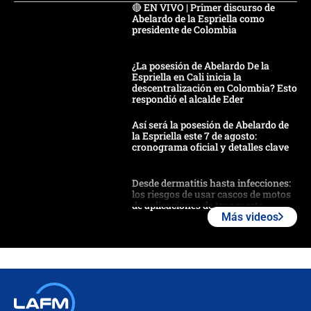
🔴 EN VIVO | Primer discurso de
Abelardo de la Espriella como
presidente de Colombia
¿La posesión de Abelardo De la
Espriella en Cali inicia la
descentralización en Colombia? Esto
respondió el alcalde Eder
Así será la posesión de Abelardo de
la Espriella este 7 de agosto:
cronograma oficial y detalles clave
Desde dermatitis hasta infecciones:
los riesgos de usar cascos de motos
de aplicaciones de transporte
Más videos
¿Cómo comprar dólares desde el
celular? Requisitos, pasos y
recomendaciones
Las seis de las 6 con Juan Lozano |