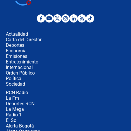
jueves 6 de agosto de 2026
Posesión de Abelardo De La Espriella
en Cali: ¿qué pasará con los
congresistas del Pacto Histórico que
Actualidad
no asistirán?
Carta del Director
Álvaro Uribe asistirá a la posesión y
Deportes
crece el pulso por la elección del
Economía
contralor
Emisiones
Entretenimiento
Internacional
🔴 EN VIVO | Noticiero La FM con
Orden Público
Juan Lozano - 6 de agosto de 2026
Política
Sociedad
RCN Radio
¿Por qué De la Espriella gobernará
La Fm
desde Barranquilla? Experto explica
la razón
Deportes RCN
La Mega
Radio 1
El Sol
Alerta Bogotá