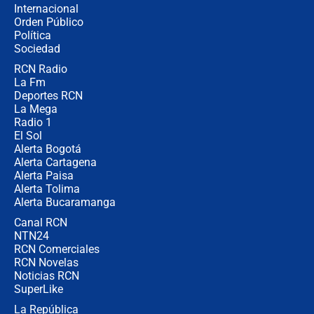
Internacional
Las razones para escoger al nuevo
Orden Público
director de la Policía
Política
Sociedad
RCN Radio
"Prohibir es la salida fácil": ¿Qué
La Fm
futuro les espera a las cabalgatas en
Colombia?
Deportes RCN
La Mega
Radio 1
El Sol
Alerta Bogotá
Alerta Cartagena
Alerta Paisa
Alerta Tolima
Alerta Bucaramanga
Canal RCN
NTN24
RCN Comerciales
RCN Novelas
Noticias RCN
SuperLike
La República