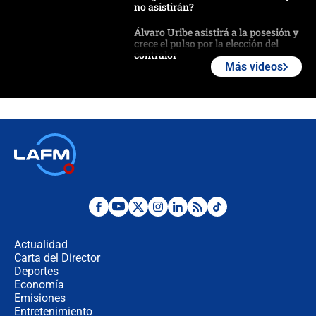
no asistirán?
Álvaro Uribe asistirá a la posesión y
crece el pulso por la elección del
contralor
Más videos
🔴 EN VIVO | Noticiero La FM con
Juan Lozano - 6 de agosto de 2026
¿Por qué De la Espriella gobernará
desde Barranquilla? Experto explica
la razón
Estratega de Abelardo de la Espriella
revela cómo venció a la “casta
política” en campaña: “Estaba
Actualidad
completamente seguro”
Carta del Director
Alias ‘Calarcá’ habría pagado $60
Deportes
millones al mes a un supuesto
Economía
coronel para filtrar información del
Emisiones
Ejército
Entretenimiento