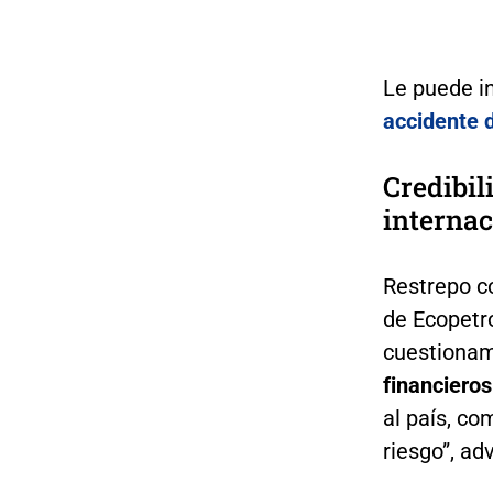
Le puede i
accidente 
Credibil
internac
Restrepo co
de Ecopetro
cuestionam
financieros
al país, c
riesgo”, adv