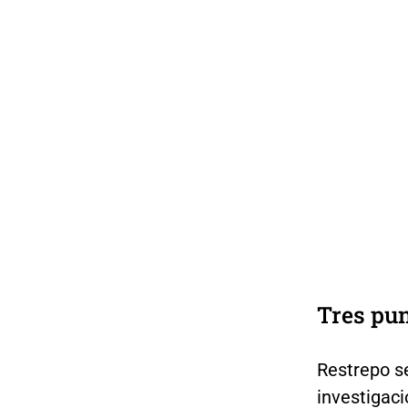
Tres pun
Restrepo se
investigac