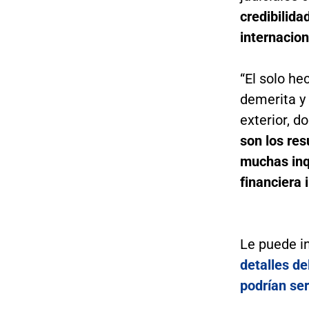
credibilida
internacion
“El solo he
demerita y 
exterior, 
son los res
muchas inq
financiera 
Le puede i
detalles de
podrían se