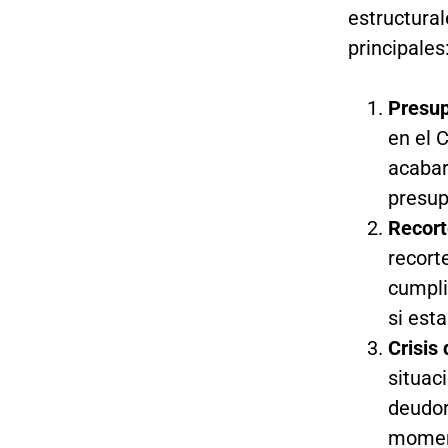
estructura
principales
Presup
en el 
acabar
presup
Recort
recort
cumpli
si est
Crisis 
situac
deudor
moment