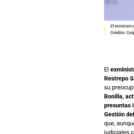
El exministro
Crédito: Co
El
exminist
Restrepo S
su preocupa
Bonilla, ac
presuntas i
Gestión de
que, aunqu
judiciales 