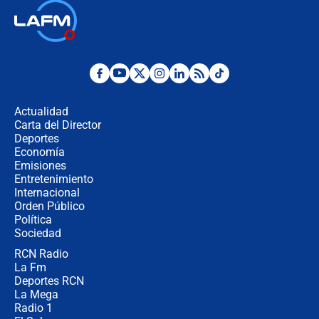
Así será la posesión de Abelardo de
la Espriella este 7 de agosto:
cronograma oficial y detalles clave
Desde dermatitis hasta infecciones:
los riesgos de usar cascos de motos
de aplicaciones de transporte
Actualidad
Carta del Director
¿Cómo comprar dólares desde el
Deportes
celular? Requisitos, pasos y
Economía
recomendaciones
Emisiones
Entretenimiento
Internacional
Las seis de las 6 con Juan Lozano |
Orden Público
jueves 6 de agosto de 2026
Política
Sociedad
RCN Radio
Posesión de Abelardo De La Espriella
La Fm
en Cali: ¿qué pasará con los
congresistas del Pacto Histórico que
Deportes RCN
no asistirán?
La Mega
Radio 1