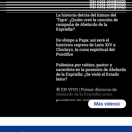
Ver nota completa
Ver nota completa
Ver nota completa
La historia detrás del himno del
'Tigre': ¿Quién creó la canción de
campaña de Abelardo de la
Espriella?
De obispo a Papa: así será el
histórico regreso de León XIV a
Chiclayo, la cuna espiritual del
Pontífice
Polémica por rabino, pastor y
sacerdote en la posesión de Abelardo
de la Espriella: ¿Se violó el Estado
laico?
🔴 EN VIVO | Primer discurso de
Abelardo de la Espriella como
presidente de Colombia
Más videos
¿La posesión de Abelardo De la
Espriella en Cali inicia la
descentralización en Colombia? Esto
respondió el alcalde Eder