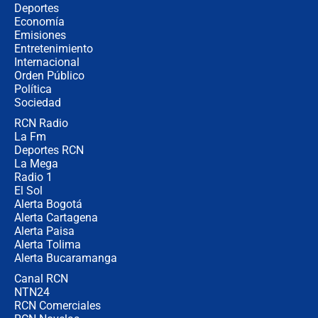
¿Cómo comprar dólares desde el
Deportes
celular? Requisitos, pasos y
Economía
recomendaciones
Emisiones
Entretenimiento
Internacional
Las seis de las 6 con Juan Lozano |
Orden Público
jueves 6 de agosto de 2026
Política
Sociedad
RCN Radio
Posesión de Abelardo De La Espriella
La Fm
en Cali: ¿qué pasará con los
congresistas del Pacto Histórico que
Deportes RCN
no asistirán?
La Mega
Radio 1
El Sol
Alerta Bogotá
Alerta Cartagena
Alerta Paisa
Alerta Tolima
Alerta Bucaramanga
Canal RCN
NTN24
RCN Comerciales