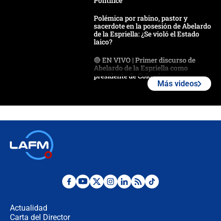
Pontífice
Polémica por rabino, pastor y
sacerdote en la posesión de Abelardo
de la Espriella: ¿Se violó el Estado
laico?
🔴 EN VIVO | Primer discurso de
Abelardo de la Espriella como
presidente de Colombia
Más videos
¿La posesión de Abelardo De la
Espriella en Cali inicia la
descentralización en Colombia? Esto
respondió el alcalde Eder
Así será la posesión de Abelardo de
la Espriella este 7 de agosto:
cronograma oficial y detalles clave
Desde dermatitis hasta infecciones:
los riesgos de usar cascos de motos
de aplicaciones de transporte
Actualidad
Carta del Director