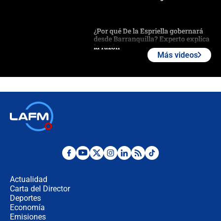
¿Por qué De la Espriella gobernará
desde Barranquilla? Experto explica
la razón
Más videos
Estratega de Abelardo de la Espriella
revela cómo venció a la “casta
política” en campaña: “Estaba
completamente seguro”
Alias ‘Calarcá’ habría pagado $60
millones al mes a un supuesto
coronel para filtrar información del
Ejército
Las razones para escoger al nuevo
director de la Policía
Actualidad
Carta del Director
"Prohibir es la salida fácil": ¿Qué
Deportes
futuro les espera a las cabalgatas en
Economía
Colombia?
Emisiones