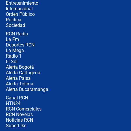
Entretenimiento
Internacional
Ministro de Defensa no descarta el
Orden Público
uso de la UNDMO ante posibles
Política
disturbios durante la posesión
Sociedad
RCN Radio
"No hubo fraude ni posibilidad de
La Fm
fraude": Auditoría respondió a
señalamientos de Petro sobre
Deportes RCN
elección de Abelardo de La Espriella
La Mega
Radio 1
El Sol
Alerta Bogotá
Alerta Cartagena
Alerta Paisa
Alerta Tolima
Alerta Bucaramanga
Canal RCN
NTN24
RCN Comerciales
RCN Novelas
Noticias RCN
SuperLike