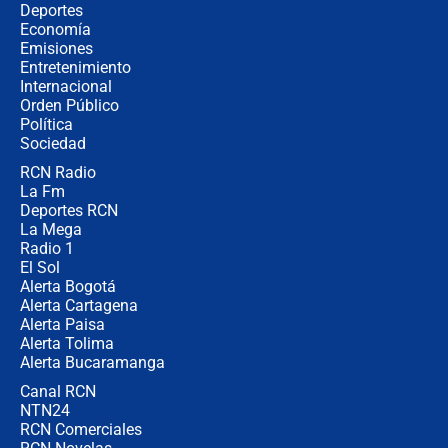
Estratega de Abelardo de la Espriella
Deportes
revela cómo venció a la “casta
Economía
política” en campaña: “Estaba
Emisiones
completamente seguro”
Entretenimiento
Internacional
Alias ‘Calarcá’ habría pagado $60
Orden Público
millones al mes a un supuesto
Política
coronel para filtrar información del
Ejército
Sociedad
RCN Radio
Las razones para escoger al nuevo
La Fm
director de la Policía
Deportes RCN
La Mega
Radio 1
El Sol
Alerta Bogotá
Alerta Cartagena
Alerta Paisa
Alerta Tolima
Alerta Bucaramanga
Canal RCN
NTN24
RCN Comerciales