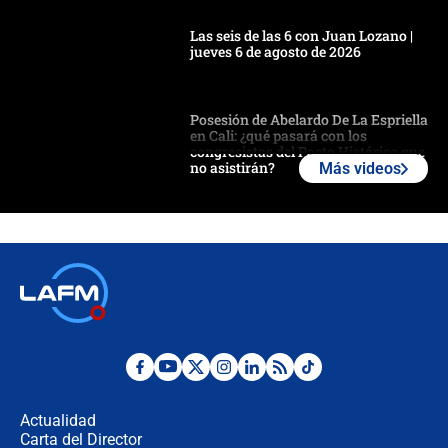
Las seis de las 6 con Juan Lozano |
jueves 6 de agosto de 2026
Posesión de Abelardo De La Espriella
en Cali: ¿qué pasará con los
congresistas del Pacto Histórico que
no asistirán?
Más videos
Álvaro Uribe asistirá a la posesión y
crece el pulso por la elección del
contralor
🔴 EN VIVO | Noticiero La FM con
Juan Lozano - 6 de agosto de 2026
¿Por qué De la Espriella gobernará
desde Barranquilla? Experto explica
la razón
Actualidad
Carta del Director