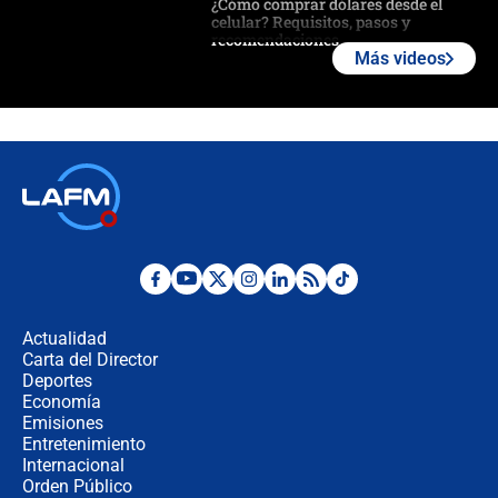
¿Cómo comprar dólares desde el
celular? Requisitos, pasos y
recomendaciones
Más videos
Las seis de las 6 con Juan Lozano |
jueves 6 de agosto de 2026
Posesión de Abelardo De La Espriella
en Cali: ¿qué pasará con los
congresistas del Pacto Histórico que
no asistirán?
Álvaro Uribe asistirá a la posesión y
crece el pulso por la elección del
contralor
Actualidad
Carta del Director
🔴 EN VIVO | Noticiero La FM con
Deportes
Juan Lozano - 6 de agosto de 2026
Economía
Emisiones
Entretenimiento
Internacional
¿Por qué De la Espriella gobernará
Orden Público
desde Barranquilla? Experto explica