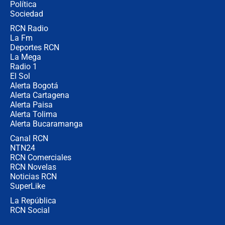
Política
la razón
Sociedad
RCN Radio
Estratega de Abelardo de la Espriella
La Fm
revela cómo venció a la “casta
política” en campaña: “Estaba
Deportes RCN
completamente seguro”
La Mega
Radio 1
El Sol
Alerta Bogotá
Alerta Cartagena
Alerta Paisa
Alerta Tolima
Alerta Bucaramanga
Canal RCN
NTN24
RCN Comerciales
RCN Novelas
Noticias RCN
SuperLike
La República
RCN Social