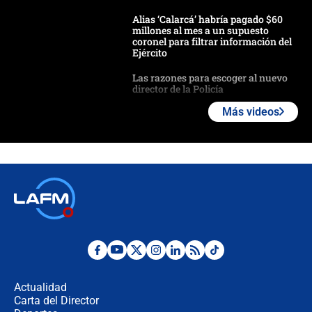
Alias ‘Calarcá’ habría pagado $60
millones al mes a un supuesto
coronel para filtrar información del
Ejército
Las razones para escoger al nuevo
director de la Policía
Más videos
"Prohibir es la salida fácil": ¿Qué
futuro les espera a las cabalgatas en
Colombia?
Ministro de Defensa no descarta el
uso de la UNDMO ante posibles
disturbios durante la posesión
"No hubo fraude ni posibilidad de
fraude": Auditoría respondió a
señalamientos de Petro sobre
Actualidad
elección de Abelardo de La Espriella
Carta del Director