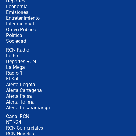
Tras su posesión, presidente De la
Deportes
Espriella empieza gira por regiones
Economía
donde perdió
Emisiones
Entretenimiento
Internacional
Las seis de las 6 con Juan Lozano |
Orden Público
miércoles 5 de agosto de 2026
Política
Sociedad
RCN Radio
🔴 EN VIVO | Noticiero La FM con
La Fm
Juan Lozano - 5 de agosto de 2026
Deportes RCN
La Mega
Radio 1
El Sol
Alerta Bogotá
Alerta Cartagena
Alerta Paisa
Alerta Tolima
Alerta Bucaramanga
Canal RCN
NTN24
RCN Comerciales
RCN Novelas