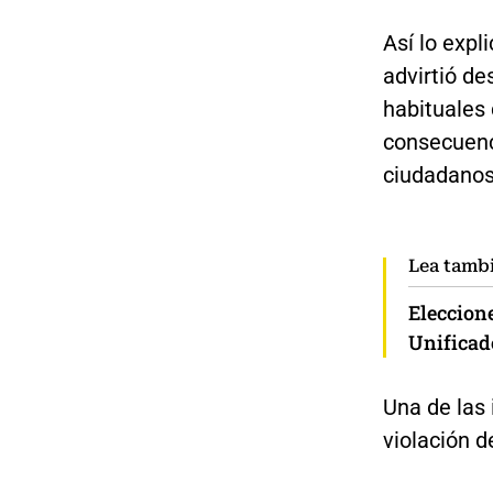
Así lo expl
advirtió d
habituales 
consecuenc
ciudadanos
Lea tamb
Eleccion
Unificado
Una de las
violación d