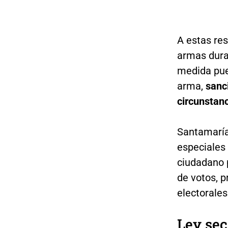
A estas res
armas dura
medida pue
arma,
sanc
circunstanc
Santamaría
especiales 
ciudadano 
de votos, p
electorales
Ley sec