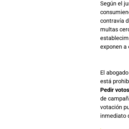
Según el ju
consumiend
contravía d
multas cer
establecim
exponen a 
El abogado
está prohib
Pedir votos
de campaña
votación pu
inmediato 