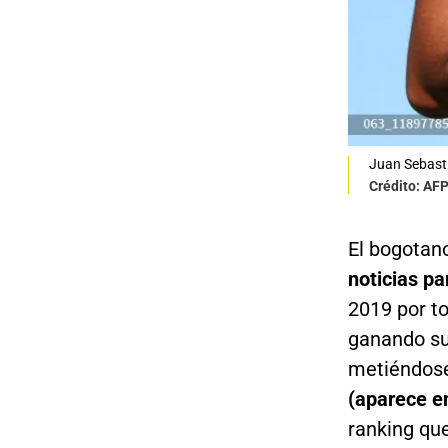
Juan Sebast
Crédito: AF
El bogotan
noticias pa
2019 por to
ganando su 
metiéndose
(aparece en
ranking que