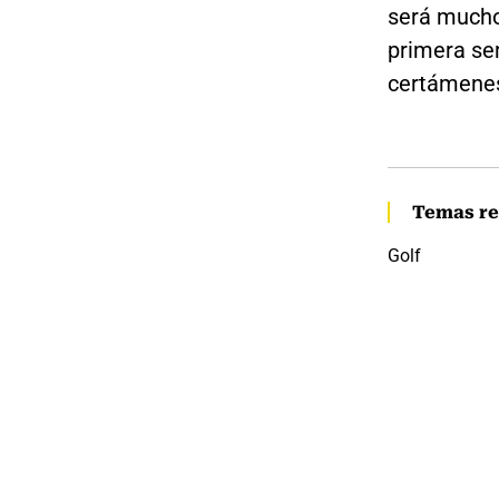
será mucho
primera se
certámenes
Temas re
Golf