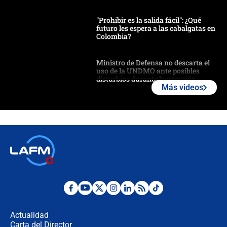
"Prohibir es la salida fácil": ¿Qué
futuro les espera a las cabalgatas en
Colombia?
Ministro de Defensa no descarta el
uso de la UNDMO ante posibles
disturbios durante la posesión
Más videos
"No hubo fraude ni posibilidad de
fraude": Auditoría respondió a
señalamientos de Petro sobre
elección de Abelardo de La Espriella
Tras su posesión, presidente De la
Espriella empieza gira por regiones
donde perdió
Las seis de las 6 con Juan Lozano |
miércoles 5 de agosto de 2026
Actualidad
Carta del Director