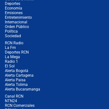
🔴 EN VIVO | Noticiero La FM con
Deportes
Juan Lozano - 5 de agosto de 2026
Economía
Emisiones
Entretenimiento
Internacional
La petición de los empresarios al
Orden Público
gobierno de De la Espriella antes del
Política
Congreso de la ANDI
Sociedad
RCN Radio
María Fernanda Cabal asegura que
La Fm
Uribe tiene "aversión" a la palabra
derecha: "Es como si le hablaran del
Deportes RCN
demonio"
La Mega
Radio 1
El Sol
Alerta Bogotá
Alerta Cartagena
Alerta Paisa
Alerta Tolima
Alerta Bucaramanga
Canal RCN
NTN24
RCN Comerciales