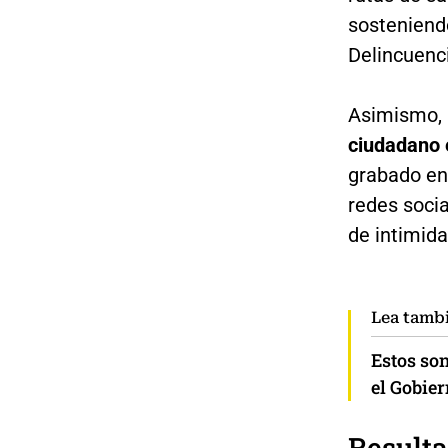
sosteniend
Delincuenc
Asimismo,
ciudadano e
grabado en
redes socia
de intimida
Lea tamb
Estos so
el Gobier
Resulta