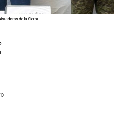
istadoras de la Sierra.
o
n
ro