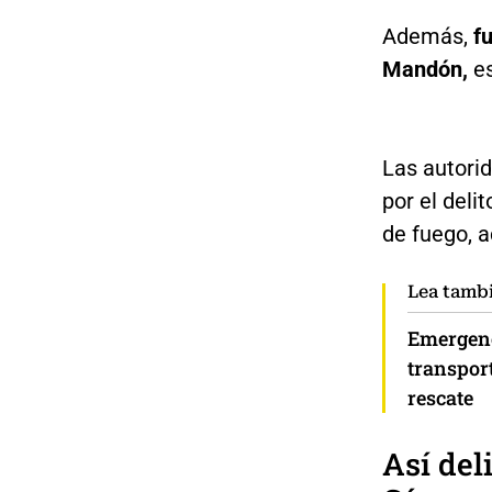
Además,
f
Mandón,
es
Las autori
por el deli
de fuego, a
Lea tamb
Emergenc
transport
rescate
Así del