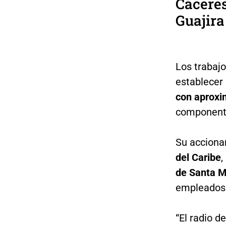
Cáceres
Guajira
Los trabajo
establecer
con aproxi
componente
Su acciona
del Caribe
,
de Santa M
empleados p
“El radio d