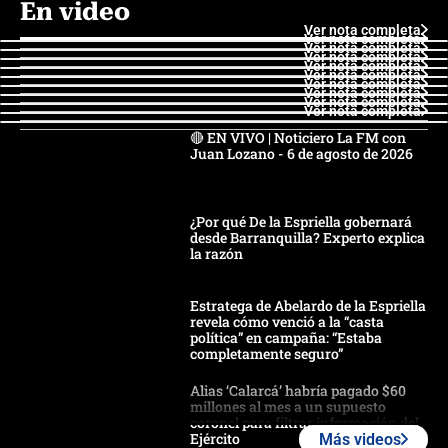
En video
Ver nota completa
Ver nota completa
Ver nota completa
Ver nota completa
Ver nota completa
Ver nota completa
Ver nota completa
Ver nota completa
Ver nota completa
Ver nota completa
🔴 EN VIVO | Noticiero La FM con
Juan Lozano - 6 de agosto de 2026
¿Por qué De la Espriella gobernará
desde Barranquilla? Experto explica
la razón
Estratega de Abelardo de la Espriella
revela cómo venció a la “casta
política” en campaña: “Estaba
completamente seguro”
Alias ‘Calarcá’ habría pagado $60
millones al mes a un supuesto
coronel para filtrar información del
Ejército
Más videos