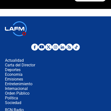
Las razones para escoger al nuevo
director de la Policía
"Prohibir es la salida fácil": ¿Qué
futuro les espera a las cabalgatas en
Colombia?
Ministro de Defensa no descarta el
uso de la UNDMO ante posibles
disturbios durante la posesión
Actualidad
Carta del Director
"No hubo fraude ni posibilidad de
Deportes
fraude": Auditoría respondió a
Economía
señalamientos de Petro sobre
Emisiones
elección de Abelardo de La Espriella
Entretenimiento
Internacional
Tras su posesión, presidente De la
Orden Público
Espriella empieza gira por regiones
Política
donde perdió
Sociedad
RCN Radio