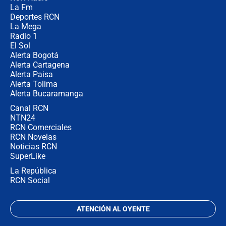
Las seis de las 6 con Juan Lozano |
La Fm
miércoles 5 de agosto de 2026
Deportes RCN
La Mega
Radio 1
El Sol
Alerta Bogotá
Alerta Cartagena
Alerta Paisa
Alerta Tolima
Alerta Bucaramanga
Canal RCN
NTN24
RCN Comerciales
RCN Novelas
Noticias RCN
SuperLike
La República
RCN Social
ATENCIÓN AL OYENTE