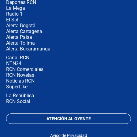
congresistas del Pacto Histórico que
Deportes RCN
no asistirán?
La Mega
Radio 1
El Sol
Alerta Bogotá
Alerta Cartagena
Alerta Paisa
Alerta Tolima
Alerta Bucaramanga
Canal RCN
NTN24
RCN Comerciales
RCN Novelas
Noticias RCN
SuperLike
La República
RCN Social
ATENCIÓN AL OYENTE
Aviso de Privacidad