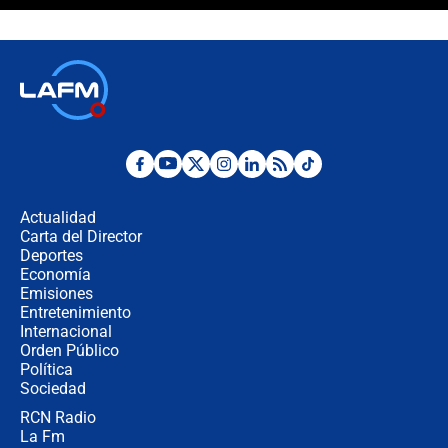
¿La posesión de Abelardo De la
Espriella en Cali inicia la
descentralización en Colombia? Esto
respondió el alcalde Eder
Así será la posesión de Abelardo de
la Espriella este 7 de agosto:
cronograma oficial y detalles clave
Desde dermatitis hasta infecciones:
los riesgos de usar cascos de motos
de aplicaciones de transporte
Actualidad
Carta del Director
¿Cómo comprar dólares desde el
Deportes
celular? Requisitos, pasos y
Economía
recomendaciones
Emisiones
Entretenimiento
Internacional
Las seis de las 6 con Juan Lozano |
Orden Público
jueves 6 de agosto de 2026
Política
Sociedad
RCN Radio
Posesión de Abelardo De La Espriella
La Fm
en Cali: ¿qué pasará con los