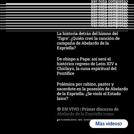
Ver nota completa
Ver nota completa
Ver nota completa
Ver nota completa
Ver nota completa
Ver nota completa
Ver nota completa
Ver nota completa
Ver nota completa
Ver nota completa
La historia detrás del himno del
'Tigre': ¿Quién creó la canción de
campaña de Abelardo de la
Espriella?
De obispo a Papa: así será el
histórico regreso de León XIV a
Chiclayo, la cuna espiritual del
Pontífice
Polémica por rabino, pastor y
sacerdote en la posesión de Abelardo
de la Espriella: ¿Se violó el Estado
laico?
🔴 EN VIVO | Primer discurso de
Abelardo de la Espriella como
presidente de Colombia
Más videos