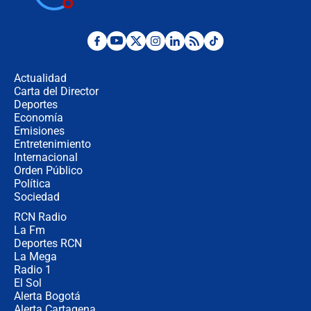
Posesión de Abelardo De La Espriella
en Cali: ¿qué pasará con los
congresistas del Pacto Histórico que
Actualidad
no asistirán?
Carta del Director
Álvaro Uribe asistirá a la posesión y
Deportes
crece el pulso por la elección del
Economía
contralor
Emisiones
Entretenimiento
Internacional
🔴 EN VIVO | Noticiero La FM con
Orden Público
Juan Lozano - 6 de agosto de 2026
Política
Sociedad
RCN Radio
¿Por qué De la Espriella gobernará
La Fm
desde Barranquilla? Experto explica
la razón
Deportes RCN
La Mega
Radio 1
El Sol
Alerta Bogotá
Alerta Cartagena