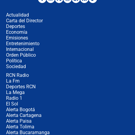
¿Por qué De la Espriella gobernará
desde Barranquilla? Experto explica
la razón
Actualidad
Carta del Director
Estratega de Abelardo de la Espriella
Deportes
revela cómo venció a la “casta
Economía
política” en campaña: “Estaba
Emisiones
completamente seguro”
Entretenimiento
Internacional
Alias ‘Calarcá’ habría pagado $60
Orden Público
millones al mes a un supuesto
Política
coronel para filtrar información del
Ejército
Sociedad
RCN Radio
Las razones para escoger al nuevo
La Fm
director de la Policía
Deportes RCN
La Mega
Radio 1
El Sol
Alerta Bogotá
Alerta Cartagena
Alerta Paisa
Alerta Tolima
Alerta Bucaramanga