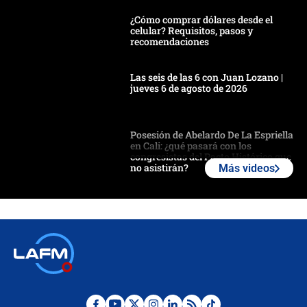
¿Cómo comprar dólares desde el
celular? Requisitos, pasos y
recomendaciones
Las seis de las 6 con Juan Lozano |
jueves 6 de agosto de 2026
Posesión de Abelardo De La Espriella
en Cali: ¿qué pasará con los
congresistas del Pacto Histórico que
no asistirán?
Más videos
Álvaro Uribe asistirá a la posesión y
crece el pulso por la elección del
contralor
🔴 EN VIVO | Noticiero La FM con
Juan Lozano - 6 de agosto de 2026