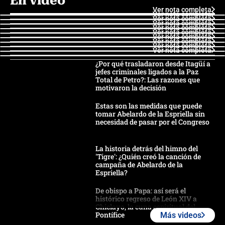
En video
Ver nota completa
Ver nota completa
Ver nota completa
Ver nota completa
Ver nota completa
Ver nota completa
Ver nota completa
Ver nota completa
Ver nota completa
Ver nota completa
¿Por qué trasladaron desde Itagüí a
jefes criminales ligados a la Paz
Total de Petro?: Las razones que
motivaron la decisión
Estas son las medidas que puede
tomar Abelardo de la Espriella sin
necesidad de pasar por el Congreso
La historia detrás del himno del
'Tigre': ¿Quién creó la canción de
campaña de Abelardo de la
Espriella?
De obispo a Papa: así será el
histórico regreso de León XIV a
Chiclayo, la cuna espiritual del
Pontífice
Más videos