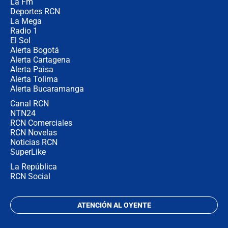
La Fm
celular? Requisitos, pasos y
recomendaciones
Deportes RCN
La Mega
Radio 1
El Sol
Alerta Bogotá
Alerta Cartagena
Alerta Paisa
Alerta Tolima
Alerta Bucaramanga
Canal RCN
NTN24
RCN Comerciales
RCN Novelas
Noticias RCN
SuperLike
La República
RCN Social
ATENCIÓN AL OYENTE