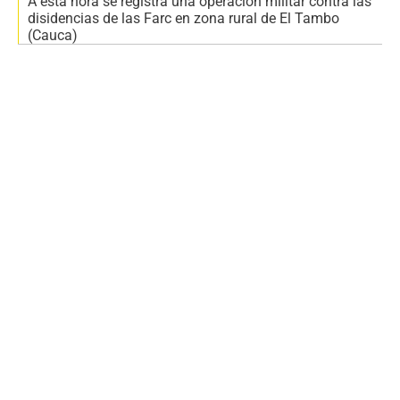
A esta hora se registra una operación militar contra las
disidencias de las Farc en zona rural de El Tambo
(Cauca)