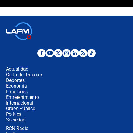
Polémica por rabino, pastor y
sacerdote en la posesión de Abelardo
de la Espriella: ¿Se violó el Estado
laico?
🔴 EN VIVO | Primer discurso de
Abelardo de la Espriella como
presidente de Colombia
¿La posesión de Abelardo De la
Espriella en Cali inicia la
descentralización en Colombia? Esto
Actualidad
respondió el alcalde Eder
Carta del Director
Así será la posesión de Abelardo de
Deportes
la Espriella este 7 de agosto:
Economía
cronograma oficial y detalles clave
Emisiones
Entretenimiento
Internacional
Desde dermatitis hasta infecciones:
Orden Público
los riesgos de usar cascos de motos
Política
de aplicaciones de transporte
Sociedad
RCN Radio
¿Cómo comprar dólares desde el