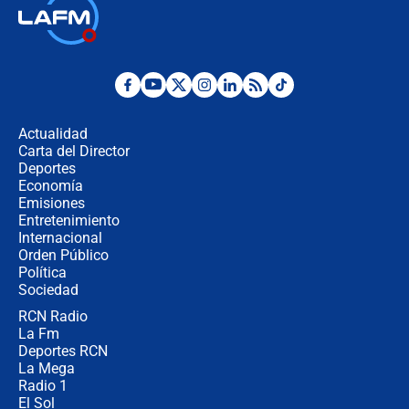
Ministro de Defensa no descarta el
uso de la UNDMO ante posibles
disturbios durante la posesión
"No hubo fraude ni posibilidad de
fraude": Auditoría respondió a
señalamientos de Petro sobre
Actualidad
elección de Abelardo de La Espriella
Carta del Director
Tras su posesión, presidente De la
Deportes
Espriella empieza gira por regiones
Economía
donde perdió
Emisiones
Entretenimiento
Internacional
Las seis de las 6 con Juan Lozano |
Orden Público
miércoles 5 de agosto de 2026
Política
Sociedad
RCN Radio
🔴 EN VIVO | Noticiero La FM con
La Fm
Juan Lozano - 5 de agosto de 2026
Deportes RCN
La Mega
Radio 1
El Sol