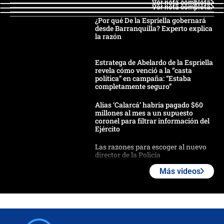
Ver nota completa
Ver nota completa
¿Por qué De la Espriella gobernará
desde Barranquilla? Experto explica
la razón
Estratega de Abelardo de la Espriella
revela cómo venció a la “casta
política” en campaña: “Estaba
completamente seguro”
Alias ‘Calarcá’ habría pagado $60
millones al mes a un supuesto
coronel para filtrar información del
Ejército
Las razones para escoger al nuevo
director de la Policía
Más videos
"Prohibir es la salida fácil": ¿Qué
futuro les espera a las cabalgatas en
Colombia?