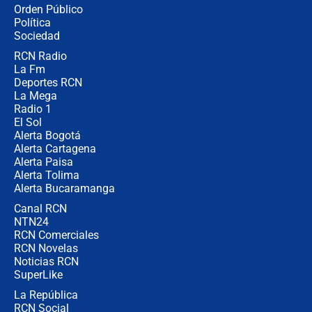
Alias ‘Calarcá’ habría pagado $60
Orden Público
millones al mes a un supuesto
Política
coronel para filtrar información del
Ejército
Sociedad
RCN Radio
Las razones para escoger al nuevo
La Fm
director de la Policía
Deportes RCN
La Mega
Radio 1
El Sol
Alerta Bogotá
Alerta Cartagena
Alerta Paisa
Alerta Tolima
Alerta Bucaramanga
Canal RCN
NTN24
RCN Comerciales
RCN Novelas
Noticias RCN
SuperLike
La República
RCN Social