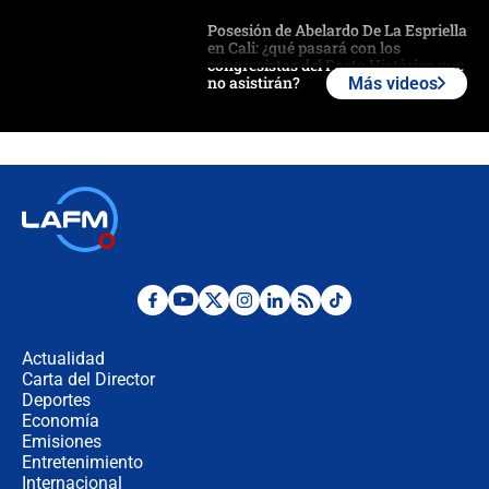
Posesión de Abelardo De La Espriella
en Cali: ¿qué pasará con los
congresistas del Pacto Histórico que
no asistirán?
Más videos
Álvaro Uribe asistirá a la posesión y
crece el pulso por la elección del
contralor
🔴 EN VIVO | Noticiero La FM con
Juan Lozano - 6 de agosto de 2026
¿Por qué De la Espriella gobernará
desde Barranquilla? Experto explica
la razón
Actualidad
Carta del Director
Estratega de Abelardo de la Espriella
Deportes
revela cómo venció a la “casta
Economía
política” en campaña: “Estaba
Emisiones
completamente seguro”
Entretenimiento
Internacional