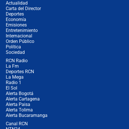
Actualidad
elección de Abelardo de La Espriella
Carta del Director
Tras su posesión, presidente De la
Deportes
Espriella empieza gira por regiones
Economía
donde perdió
Emisiones
Entretenimiento
Internacional
Las seis de las 6 con Juan Lozano |
Orden Público
miércoles 5 de agosto de 2026
Política
Sociedad
RCN Radio
🔴 EN VIVO | Noticiero La FM con
La Fm
Juan Lozano - 5 de agosto de 2026
Deportes RCN
La Mega
Radio 1
El Sol
Alerta Bogotá
Alerta Cartagena
Alerta Paisa
Alerta Tolima
Alerta Bucaramanga
Canal RCN