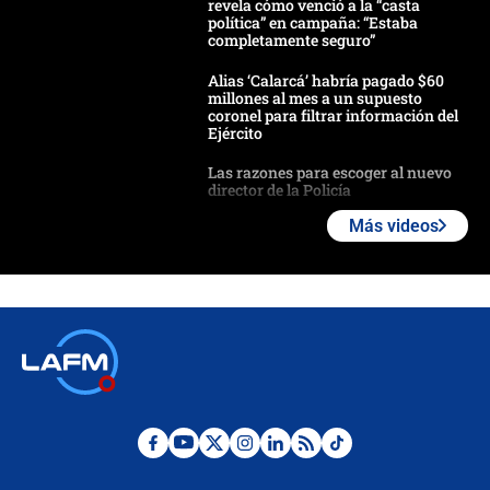
revela cómo venció a la “casta
política” en campaña: “Estaba
completamente seguro”
Alias ‘Calarcá’ habría pagado $60
millones al mes a un supuesto
coronel para filtrar información del
Ejército
Las razones para escoger al nuevo
director de la Policía
Más videos
"Prohibir es la salida fácil": ¿Qué
futuro les espera a las cabalgatas en
Colombia?
Ministro de Defensa no descarta el
uso de la UNDMO ante posibles
disturbios durante la posesión
"No hubo fraude ni posibilidad de
fraude": Auditoría respondió a
señalamientos de Petro sobre