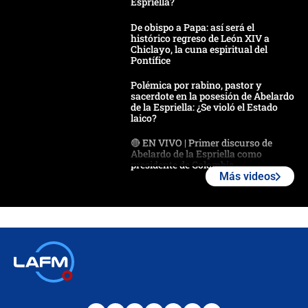
Espriella?
De obispo a Papa: así será el
histórico regreso de León XIV a
Chiclayo, la cuna espiritual del
Pontífice
Polémica por rabino, pastor y
sacerdote en la posesión de Abelardo
de la Espriella: ¿Se violó el Estado
laico?
🔴 EN VIVO | Primer discurso de
Abelardo de la Espriella como
presidente de Colombia
Más videos
¿La posesión de Abelardo De la
Espriella en Cali inicia la
descentralización en Colombia? Esto
respondió el alcalde Eder
Así será la posesión de Abelardo de
la Espriella este 7 de agosto:
cronograma oficial y detalles clave