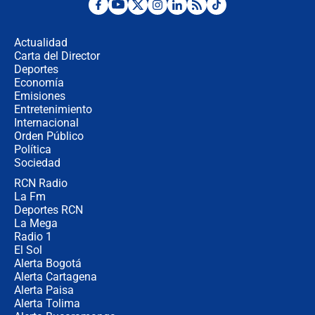
Desde dermatitis hasta infecciones:
los riesgos de usar cascos de motos
de aplicaciones de transporte
Actualidad
Carta del Director
¿Cómo comprar dólares desde el
Deportes
celular? Requisitos, pasos y
Economía
recomendaciones
Emisiones
Entretenimiento
Internacional
Las seis de las 6 con Juan Lozano |
Orden Público
jueves 6 de agosto de 2026
Política
Sociedad
RCN Radio
Posesión de Abelardo De La Espriella
La Fm
en Cali: ¿qué pasará con los
congresistas del Pacto Histórico que
Deportes RCN
no asistirán?
La Mega
Radio 1
El Sol
Alerta Bogotá
Alerta Cartagena
Alerta Paisa
Alerta Tolima