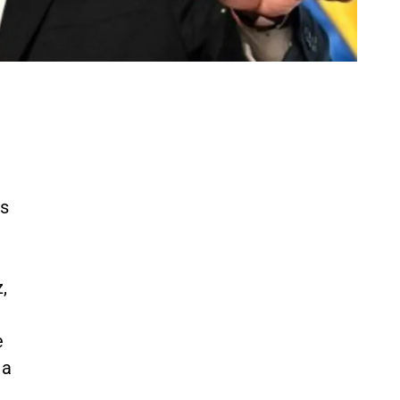
as
,
e
 a