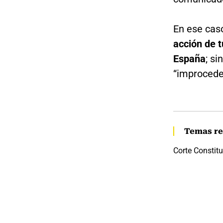
En ese cas
acción de 
España
; s
“improcede
Temas re
Corte Constit