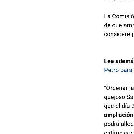
La Comisión
de que amp
considere p
Lea ademá
Petro para 
“Ordenar la
quejoso Sa
que el día 
ampliación 
podrá alleg
estime con