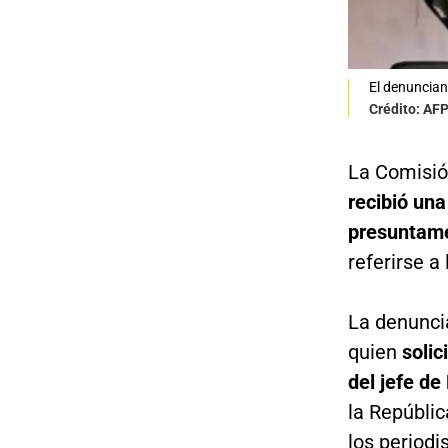
El denunciant
Crédito: AF
La Comisió
recibió una
presuntamen
referirse a
La denunci
quien
solic
del jefe d
la Repúbli
los periodi