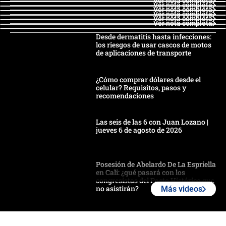
Ver nota completa
Ver nota completa
Ver nota completa
Ver nota completa
Ver nota completa
Ver nota completa
Desde dermatitis hasta infecciones:
los riesgos de usar cascos de motos
de aplicaciones de transporte
¿Cómo comprar dólares desde el
celular? Requisitos, pasos y
recomendaciones
Las seis de las 6 con Juan Lozano |
jueves 6 de agosto de 2026
Posesión de Abelardo De La Espriella
en Cali: ¿qué pasará con los
congresistas del Pacto Histórico que
no asistirán?
Más videos
Álvaro Uribe asistirá a la posesión y
crece el pulso por la elección del
contralor