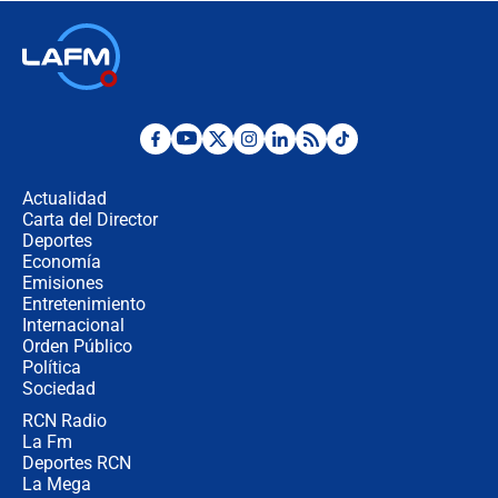
🔴 EN VIVO | Noticiero La FM con
Juan Lozano - 6 de agosto de 2026
¿Por qué De la Espriella gobernará
desde Barranquilla? Experto explica
la razón
Actualidad
Carta del Director
Estratega de Abelardo de la Espriella
Deportes
revela cómo venció a la “casta
Economía
política” en campaña: “Estaba
Emisiones
completamente seguro”
Entretenimiento
Internacional
Alias ‘Calarcá’ habría pagado $60
Orden Público
millones al mes a un supuesto
Política
coronel para filtrar información del
Ejército
Sociedad
RCN Radio
Las razones para escoger al nuevo
La Fm
director de la Policía
Deportes RCN
La Mega