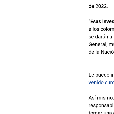
de 2022.
“
Esas inve
a los colo
se darán a 
General, m
de la Nación
Le puede i
venido cum
Así mismo,
responsabi
tomar una