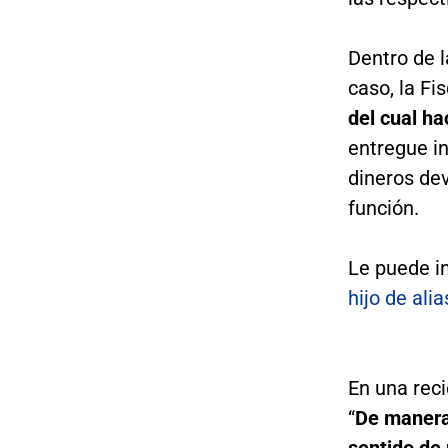
Dentro de l
caso, la Fi
del cual h
entregue i
dineros dev
función.
Le puede i
hijo de alia
En una reci
“
De manera 