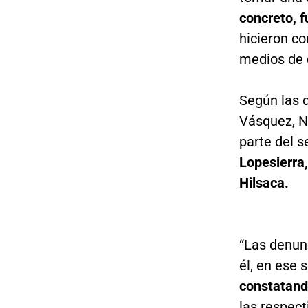
concreto, f
hicieron co
medios de 
Según las 
Vásquez, N
parte del 
Lopesierra,
Hilsaca.
“Las denun
él, en ese 
constatand
las respect