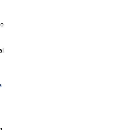
ho
al
a
n