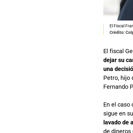
El Fiscal Fra
Crédito: Co
El fiscal G
dejar su ca
una decisió
Petro, hij
Fernando P
En el caso 
sigue en s
lavado de 
de dineros