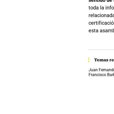
sentido de 
toda la in
relacionada
certificaci
esta asamb
Temas re
Juan Fernand
Francisco Ba