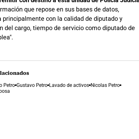
remitir con destino a esta unidad de Policía Judicia
formación que repose en sus bases de datos,
 principalmente con la calidad de diputado y
ón del cargo, tiempo de servicio como diputado de
lea".
lacionados
o Petro
Gustavo Petro
Lavado de activos
Nicolas Petro
rbosa