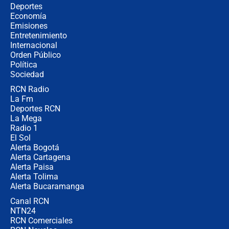
Estratega de Abelardo de la Espriella
Deportes
revela cómo venció a la “casta
Economía
política” en campaña: “Estaba
Emisiones
completamente seguro”
Entretenimiento
Internacional
Alias ‘Calarcá’ habría pagado $60
Orden Público
millones al mes a un supuesto
Política
coronel para filtrar información del
Ejército
Sociedad
RCN Radio
Las razones para escoger al nuevo
La Fm
director de la Policía
Deportes RCN
La Mega
Radio 1
El Sol
Alerta Bogotá
Alerta Cartagena
Alerta Paisa
Alerta Tolima
Alerta Bucaramanga
Canal RCN
NTN24
RCN Comerciales