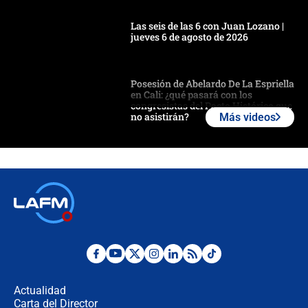
Las seis de las 6 con Juan Lozano |
jueves 6 de agosto de 2026
Posesión de Abelardo De La Espriella
en Cali: ¿qué pasará con los
congresistas del Pacto Histórico que
no asistirán?
Más videos
Álvaro Uribe asistirá a la posesión y
crece el pulso por la elección del
contralor
🔴 EN VIVO | Noticiero La FM con
Juan Lozano - 6 de agosto de 2026
¿Por qué De la Espriella gobernará
desde Barranquilla? Experto explica
la razón
Actualidad
Carta del Director