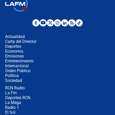
Las seis de las 6 con Juan Lozano |
jueves 6 de agosto de 2026
Posesión de Abelardo De La Espriella
en Cali: ¿qué pasará con los
congresistas del Pacto Histórico que
Actualidad
no asistirán?
Carta del Director
Álvaro Uribe asistirá a la posesión y
Deportes
crece el pulso por la elección del
Economía
contralor
Emisiones
Entretenimiento
Internacional
🔴 EN VIVO | Noticiero La FM con
Orden Público
Juan Lozano - 6 de agosto de 2026
Política
Sociedad
RCN Radio
¿Por qué De la Espriella gobernará
La Fm
desde Barranquilla? Experto explica
la razón
Deportes RCN
La Mega
Radio 1
El Sol