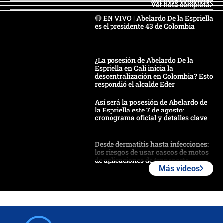
Ver nota completa
Ver nota completa
🔴 EN VIVO | Abelardo De la Espriella
es el presidente 43 de Colombia
¿La posesión de Abelardo De la
Espriella en Cali inicia la
descentralización en Colombia? Esto
respondió el alcalde Eder
Así será la posesión de Abelardo de
la Espriella este 7 de agosto:
cronograma oficial y detalles clave
Desde dermatitis hasta infecciones:
los riesgos de usar cascos de motos
de aplicaciones de transporte
Más videos
¿Cómo comprar dólares desde el
celular? Requisitos, pasos y
recomendaciones