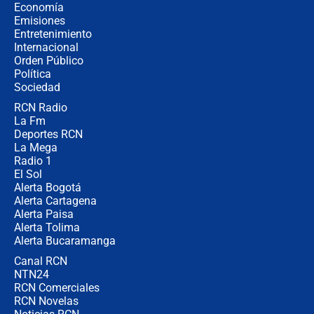
revela cómo venció a la “casta
Economía
política” en campaña: “Estaba
Emisiones
completamente seguro”
Entretenimiento
Internacional
Alias ‘Calarcá’ habría pagado $60
Orden Público
millones al mes a un supuesto
Política
coronel para filtrar información del
Ejército
Sociedad
RCN Radio
Las razones para escoger al nuevo
La Fm
director de la Policía
Deportes RCN
La Mega
Radio 1
El Sol
Alerta Bogotá
Alerta Cartagena
Alerta Paisa
Alerta Tolima
Alerta Bucaramanga
Canal RCN
NTN24
RCN Comerciales
RCN Novelas