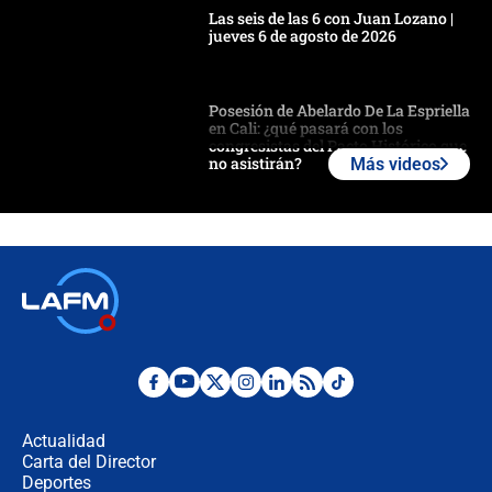
Las seis de las 6 con Juan Lozano |
jueves 6 de agosto de 2026
Posesión de Abelardo De La Espriella
en Cali: ¿qué pasará con los
congresistas del Pacto Histórico que
no asistirán?
Más videos
Álvaro Uribe asistirá a la posesión y
crece el pulso por la elección del
contralor
🔴 EN VIVO | Noticiero La FM con
Juan Lozano - 6 de agosto de 2026
¿Por qué De la Espriella gobernará
desde Barranquilla? Experto explica
la razón
Actualidad
Carta del Director
Estratega de Abelardo de la Espriella
Deportes