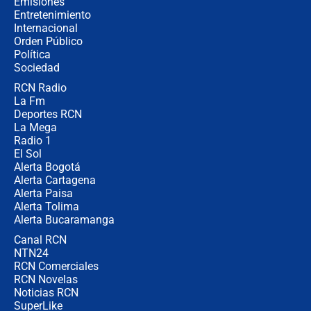
Emisiones
Entretenimiento
Internacional
🔴 EN VIVO | Noticiero La FM con
Orden Público
Juan Lozano - 6 de agosto de 2026
Política
Sociedad
RCN Radio
¿Por qué De la Espriella gobernará
La Fm
desde Barranquilla? Experto explica
la razón
Deportes RCN
La Mega
Radio 1
El Sol
Alerta Bogotá
Alerta Cartagena
Alerta Paisa
Alerta Tolima
Alerta Bucaramanga
Canal RCN
NTN24
RCN Comerciales
RCN Novelas
Noticias RCN
SuperLike