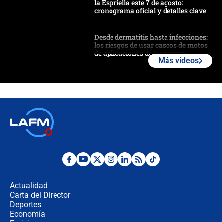
la Espriella este 7 de agosto:
cronograma oficial y detalles clave
Desde dermatitis hasta infecciones:
los riesgos de usar cascos de motos
de aplicaciones de transporte
Más videos
¿Cómo comprar dólares desde el
celular? Requisitos, pasos y
recomendaciones
Las seis de las 6 con Juan Lozano |
jueves 6 de agosto de 2026
Posesión de Abelardo De La Espriella
en Cali: ¿qué pasará con los
congresistas del Pacto Histórico que
Actualidad
no asistirán?
Carta del Director
Álvaro Uribe asistirá a la posesión y
Deportes
crece el pulso por la elección del
Economía
contralor