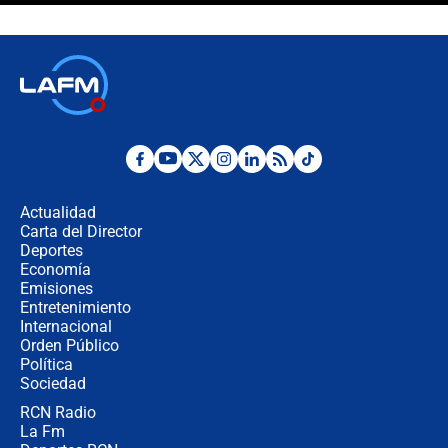
Juan Lozano - 6 de agosto de 2026
¿Por qué De la Espriella gobernará
desde Barranquilla? Experto explica
la razón
Estratega de Abelardo de la Espriella
revela cómo venció a la “casta
política” en campaña: “Estaba
Actualidad
completamente seguro”
Carta del Director
Alias ‘Calarcá’ habría pagado $60
Deportes
millones al mes a un supuesto
Economía
coronel para filtrar información del
Emisiones
Ejército
Entretenimiento
Internacional
Las razones para escoger al nuevo
Orden Público
director de la Policía
Política
Sociedad
RCN Radio
"Prohibir es la salida fácil": ¿Qué
La Fm
futuro les espera a las cabalgatas en