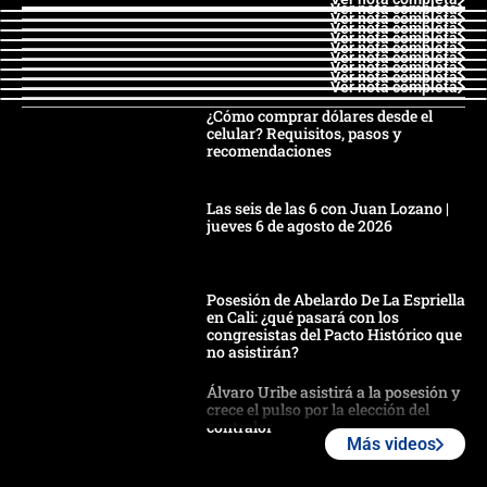
Ver nota completa
Ver nota completa
Ver nota completa
Ver nota completa
Ver nota completa
Ver nota completa
Ver nota completa
Ver nota completa
Ver nota completa
¿Cómo comprar dólares desde el
celular? Requisitos, pasos y
recomendaciones
Las seis de las 6 con Juan Lozano |
jueves 6 de agosto de 2026
Posesión de Abelardo De La Espriella
en Cali: ¿qué pasará con los
congresistas del Pacto Histórico que
no asistirán?
Álvaro Uribe asistirá a la posesión y
crece el pulso por la elección del
contralor
Más videos
🔴 EN VIVO | Noticiero La FM con