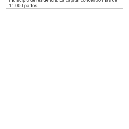
municipio de residencia. La capital concentró más de
11.000 partos.