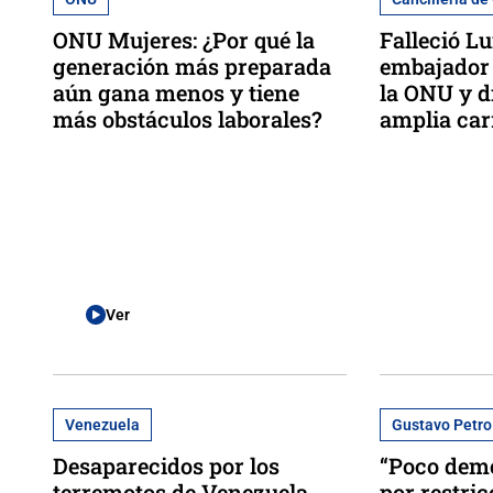
ONU Mujeres: ¿Por qué la
Falleció Lu
generación más preparada
embajador 
aún gana menos y tiene
la ONU y d
más obstáculos laborales?
amplia car
Ver
Venezuela
Gustavo Petro
Desaparecidos por los
“Poco demo
terremotos de Venezuela
por restric