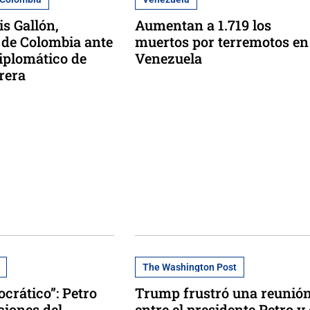
is Gallón,
Aumentan a 1.719 los
de Colombia ante
muertos por terremotos en
iplomático de
Venezuela
rera
The Washington Post
crático”: Petro
Trump frustró una reunió
ciones del
entre el presidente Petro y 