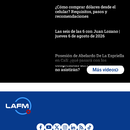
¿Cómo comprar dólares desde el
celular? Requisitos, pasos y
recomendaciones
Las seis de las 6 con Juan Lozano |
jueves 6 de agosto de 2026
Posesión de Abelardo De La Espriella
en Cali: ¿qué pasará con los
congresistas del Pacto Histórico que
no asistirán?
Más videos
Álvaro Uribe asistirá a la posesión y
crece el pulso por la elección del
contralor
🔴 EN VIVO | Noticiero La FM con
Juan Lozano - 6 de agosto de 2026
¿Por qué De la Espriella gobernará