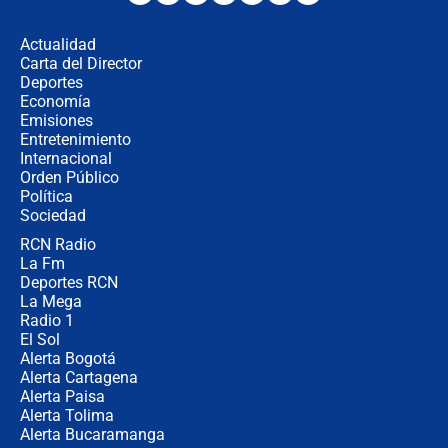
desde Barranquilla? Experto explica
la razón
Actualidad
Carta del Director
Estratega de Abelardo de la Espriella
Deportes
revela cómo venció a la “casta
Economía
política” en campaña: “Estaba
Emisiones
completamente seguro”
Entretenimiento
Internacional
Alias ‘Calarcá’ habría pagado $60
Orden Público
millones al mes a un supuesto
Política
coronel para filtrar información del
Ejército
Sociedad
RCN Radio
Las razones para escoger al nuevo
La Fm
director de la Policía
Deportes RCN
La Mega
Radio 1
El Sol
Alerta Bogotá
Alerta Cartagena
Alerta Paisa
Alerta Tolima
Alerta Bucaramanga