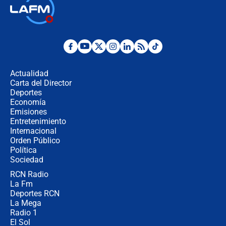
🔴 EN VIVO | Noticiero La FM con
Juan Lozano - 6 de agosto de 2026
¿Por qué De la Espriella gobernará
desde Barranquilla? Experto explica
la razón
Actualidad
Carta del Director
Estratega de Abelardo de la Espriella
Deportes
revela cómo venció a la “casta
Economía
política” en campaña: “Estaba
Emisiones
completamente seguro”
Entretenimiento
Internacional
Alias ‘Calarcá’ habría pagado $60
Orden Público
millones al mes a un supuesto
Política
coronel para filtrar información del
Ejército
Sociedad
RCN Radio
Las razones para escoger al nuevo
La Fm
director de la Policía
Deportes RCN
La Mega
Radio 1
El Sol