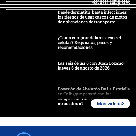
Ver nota completa
Ver nota completa
Desde dermatitis hasta infecciones:
los riesgos de usar cascos de motos
de aplicaciones de transporte
¿Cómo comprar dólares desde el
celular? Requisitos, pasos y
recomendaciones
Las seis de las 6 con Juan Lozano |
jueves 6 de agosto de 2026
Posesión de Abelardo De La Espriella
en Cali: ¿qué pasará con los
congresistas del Pacto Histórico que
no asistirán?
Más videos
Álvaro Uribe asistirá a la posesión y
crece el pulso por la elección del
contralor