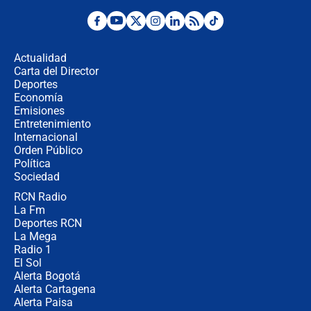
¿Por qué De la Espriella gobernará
desde Barranquilla? Experto explica
la razón
Actualidad
Carta del Director
Estratega de Abelardo de la Espriella
Deportes
revela cómo venció a la “casta
Economía
política” en campaña: “Estaba
Emisiones
completamente seguro”
Entretenimiento
Internacional
Alias ‘Calarcá’ habría pagado $60
Orden Público
millones al mes a un supuesto
Política
coronel para filtrar información del
Ejército
Sociedad
RCN Radio
Las razones para escoger al nuevo
La Fm
director de la Policía
Deportes RCN
La Mega
Radio 1
El Sol
Alerta Bogotá
Alerta Cartagena
Alerta Paisa