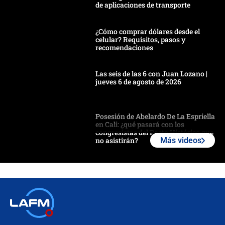
de aplicaciones de transporte
¿Cómo comprar dólares desde el
celular? Requisitos, pasos y
recomendaciones
Las seis de las 6 con Juan Lozano |
jueves 6 de agosto de 2026
Posesión de Abelardo De La Espriella
en Cali: ¿qué pasará con los
congresistas del Pacto Histórico que
no asistirán?
Más videos
Álvaro Uribe asistirá a la posesión y
crece el pulso por la elección del
contralor
🔴 EN VIVO | Noticiero La FM con
Juan Lozano - 6 de agosto de 2026