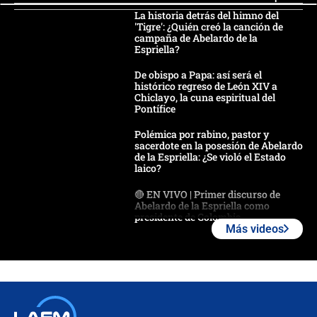
La historia detrás del himno del
'Tigre': ¿Quién creó la canción de
campaña de Abelardo de la
Espriella?
De obispo a Papa: así será el
histórico regreso de León XIV a
Chiclayo, la cuna espiritual del
Pontífice
Polémica por rabino, pastor y
sacerdote en la posesión de Abelardo
de la Espriella: ¿Se violó el Estado
laico?
🔴 EN VIVO | Primer discurso de
Abelardo de la Espriella como
presidente de Colombia
Más videos
¿La posesión de Abelardo De la
Espriella en Cali inicia la
descentralización en Colombia? Esto
respondió el alcalde Eder
Así será la posesión de Abelardo de