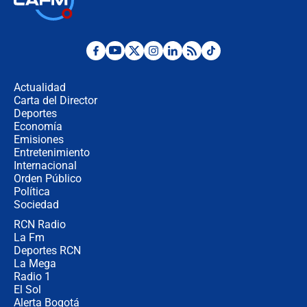
la Espriella este 7 de agosto:
cronograma oficial y detalles clave
Desde dermatitis hasta infecciones:
los riesgos de usar cascos de motos
de aplicaciones de transporte
Actualidad
Carta del Director
¿Cómo comprar dólares desde el
Deportes
celular? Requisitos, pasos y
Economía
recomendaciones
Emisiones
Entretenimiento
Internacional
Las seis de las 6 con Juan Lozano |
Orden Público
jueves 6 de agosto de 2026
Política
Sociedad
RCN Radio
Posesión de Abelardo De La Espriella
La Fm
en Cali: ¿qué pasará con los
congresistas del Pacto Histórico que
Deportes RCN
no asistirán?
La Mega
Radio 1
El Sol
Alerta Bogotá