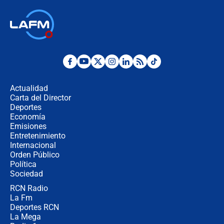
respondió el alcalde Eder
Así será la posesión de Abelardo de
la Espriella este 7 de agosto:
cronograma oficial y detalles clave
Desde dermatitis hasta infecciones:
los riesgos de usar cascos de motos
de aplicaciones de transporte
Actualidad
Carta del Director
¿Cómo comprar dólares desde el
Deportes
celular? Requisitos, pasos y
Economía
recomendaciones
Emisiones
Entretenimiento
Internacional
Las seis de las 6 con Juan Lozano |
Orden Público
jueves 6 de agosto de 2026
Política
Sociedad
RCN Radio
Posesión de Abelardo De La Espriella
La Fm
en Cali: ¿qué pasará con los
congresistas del Pacto Histórico que
Deportes RCN
no asistirán?
La Mega