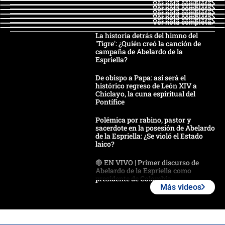
Ver nota completa
Ver nota completa
Ver nota completa
Ver nota completa
Ver nota completa
La historia detrás del himno del
'Tigre': ¿Quién creó la canción de
campaña de Abelardo de la
Espriella?
De obispo a Papa: así será el
histórico regreso de León XIV a
Chiclayo, la cuna espiritual del
Pontífice
Polémica por rabino, pastor y
sacerdote en la posesión de Abelardo
de la Espriella: ¿Se violó el Estado
laico?
🔴 EN VIVO | Primer discurso de
Abelardo de la Espriella como
presidente de Colombia
Más videos
¿La posesión de Abelardo De la
Espriella en Cali inicia la
descentralización en Colombia? Esto